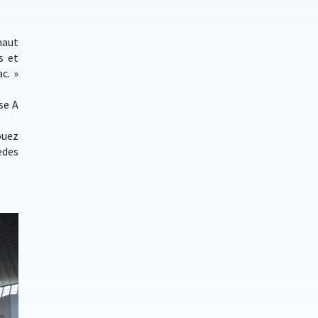
haut
s et
c. »
se A
ouez
edes