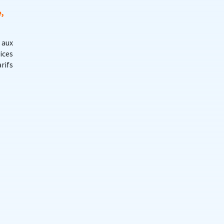
e,
 aux
ices
rifs