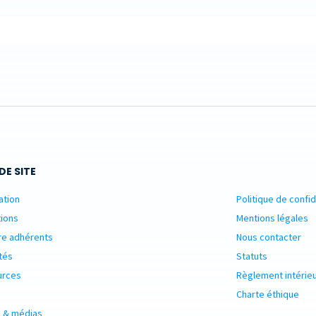
DE SITE
ation
Politique de confid
ions
Mentions légales
re adhérents
Nous contacter
tés
Statuts
urces
Règlement intérie
Charte éthique
 & médias