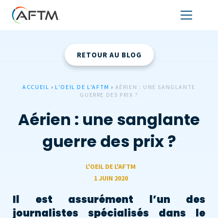
RETOUR AU BLOG
ACCUEIL
›
L'OEIL DE L'AFTM
›
AÉRIEN : UNE SANGLANTE
GUERRE DES PRIX ?
Aérien : une sanglante
guerre des prix ?
L'OEIL DE L'AFTM
1 JUIN 2020
Il est assurément l’un des
journalistes spécialisés dans le