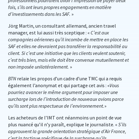
professionnels pourraient avoir l’impression de payer deux
fois, s’ils ont leurs propres engagements en matière
d’investissements dans les SAF.
»
Jörg Martin, un consultant allemand, ancien travel
manager, est lui aussi très sceptique : «
C’est aux
compagnies aériennes qu’il incombe de mettre en place les
SAF et elles ne devraient pas transférer la responsabilité au
client. Si c’est une initiative que les clients veulent soutenir,
c’est très bien, mais elle doit être convenue mutuellement et
non imposée unilatéralement.
»
BTN
relaie les propos d’un cadre d’une TMC qui a requis
également l’anonymat et qui partage cet avis : «
Vous
pourriez avancer le même argument pour imposer une
surcharge lors de l’introduction de nouveaux avions parce
qu’ils sont plus respectueux de l’environnement.
»
Les acheteurs de l’IMT ont néanmoins un point de vue
plus nuancé qu’il n’y paraît, explique le journaliste. «
S’ils
approuvent la grande orientation stratégique d’Air France,
c’est la tactique spécifique de la surcharge qu’ils