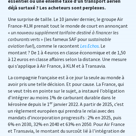
essentiel ou une énième taxe d’un transport aérien
déjà surtaxé ? Les acheteurs sont perplexes.
Une surprise de taille. Le 10 janvier dernier, le groupe Air
France-KLM prenait tout le monde de court en annonçant
«
un nouveau supplément tarifaire destiné à financer les
carburants verts
» (les fameux SAF pour
sustainable
aviation fuel
), comme le racontent
Les Echos
. Le
montant ? De 1 à 4 euros en classe économique et de 1,50
à 12 euros en classe affaires selon la distance. Une mesure
qui s’applique à Air France, à KLM et à Transavia.
La compagnie française est à ce jour la seule au monde à
avoir pris une telle décision. Et pour cause. La France, qui
se veut très en pointe sur le sujet, a instauré l’obligation
d’intégrer au moins 1% de carburant durable dans le
er
kérosène depuis le 1
janvier 2022. A partir de 2025, c’est
un règlement européen qui prendra le relai avec des
mandats d’incorporation progressifs : 2% en 2025, puis
6% en 2030, 32% en 2040 et 63% en 2050. Pour Air France
et Transavia, le montant du surcoût lié à l’intégration de