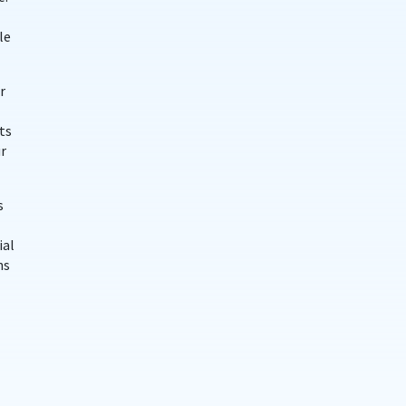
le
r
ts
r
s
ial
ns