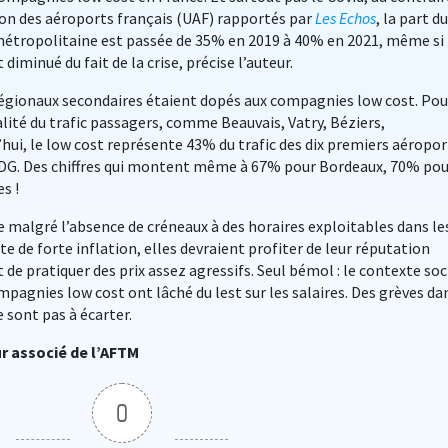
nion des aéroports français (UAF) rapportés par
Les Echos
, la part du
 métropolitaine est passée de 35% en 2019 à 40% en 2021, même si 
minué du fait de la crise, précise l’auteur.
 régionaux secondaires étaient dopés aux compagnies low cost. Pou
lité du trafic passagers, comme Beauvais, Vatry, Béziers,
hui, le low cost représente 43% du trafic des dix premiers aéropor
-CDG. Des chiffres qui montent même à 67% pour Bordeaux, 70% pou
s !
e malgré l’absence de créneaux à des horaires exploitables dans le
e de forte inflation, elles devraient profiter de leur réputation
 de pratiquer des prix assez agressifs. Seul bémol : le contexte soc
pagnies low cost ont lâché du lest sur les salaires. Des grèves da
e sont pas à écarter.
ur associé de l’AFTM
0