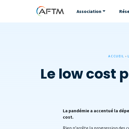
Association
Rés
ACCUEIL
›
Le low cost 
La pandémie a accentué la dépe
cost.
Rien n’arrête la progression des c