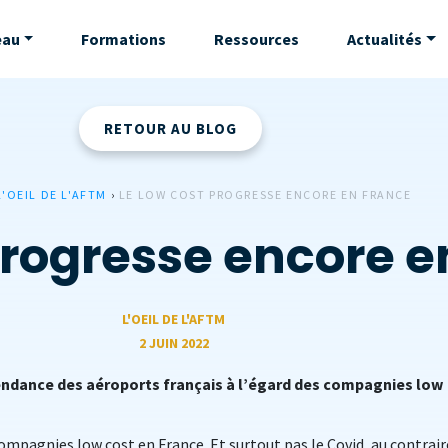
eau
Formations
Ressources
Actualités
RETOUR AU BLOG
L'OEIL DE L'AFTM
›
LE LOW COST PROGRESSE ENCORE EN FRANCE
progresse encore e
L'OEIL DE L'AFTM
2 JUIN 2022
ndance des aéroports français à l’égard des compagnies low
ompagnies low cost en France. Et surtout pas le Covid, au contrair