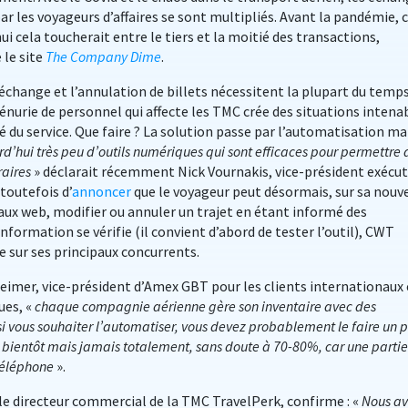
par les voyageurs d’affaires se sont multipliés. Avant la pandémie, 
hui cela toucherait entre le tiers et la moitié des transactions,
 le site
The Company Dime
.
échange et l’annulation de billets nécessitent la plupart du temp
énurie de personnel qui affecte les TMC crée des situations intena
 du service. Que faire ? La solution passe par l’automatisation ma
urd’hui très peu d’outils numériques qui sont efficaces pour permettre 
raires
» déclarait récemment Nick Vournakis, vice-président exécut
 toutefois d’
annoncer
que le voyageur peut désormais, sur sa nouv
ux web, modifier ou annuler un trajet en étant informé des
nformation se vérifie (il convient d’abord de tester l’outil), CWT
e sur ses principaux concurrents.
eimer, vice-président d’Amex GBT pour les clients internationaux 
ues, «
chaque compagnie aérienne gère son inventaire avec des
si vous souhaiter l’automatiser, vous devez probablement le faire un 
er bientôt mais jamais totalement, sans doute à 70-80%, car une partie
 téléphone
».
e directeur commercial de la TMC TravelPerk, confirme : «
Nous a