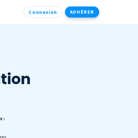
ADHÉRER
Connexion
ation
s :
nges