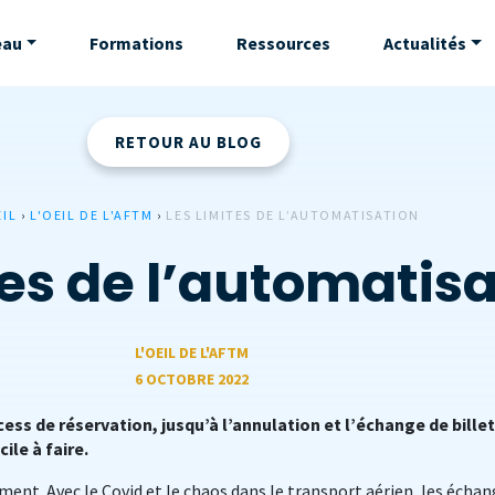
eau
Formations
Ressources
Actualités
RETOUR AU BLOG
IL
›
L'OEIL DE L'AFTM
›
LES LIMITES DE L’AUTOMATISATION
tes de l’automatis
L'OEIL DE L'AFTM
6 OCTOBRE 2022
ss de réservation, jusqu’à l’annulation et l’échange de billet
cile à faire.
ment. Avec le Covid et le chaos dans le transport aérien, les écha