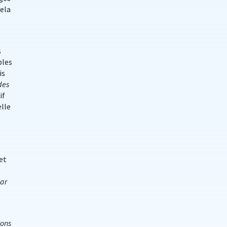
cela
s
bles
is
des
if
elle
et
par
vons