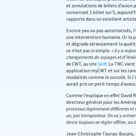
et annulations de billets d’avion 
concernait 1 billet sur 5, aujourd’
rapporte dans un excellent article
Encore peu ou pas automatisés, l’
une intervention humaine. Or la p
et dégrade sérieusement la qualité
ce n’est pas si simple. «
Il y a aujo
changements de voyages et d’itiné
de CWT, au site
Skift
. La TMC vient
application myCWT et sur les cana
modalités comme le surcoût. Si l’i
aurait pris un petit temps d’avanc
Comme l’explique en effet David R
directeur général pour les Amériq
processus légèrement différents et 
un, par transporteur. On va y arriv
devra toujours se régler offline, au
Jean-Christophe Taunay-Bucalo, l