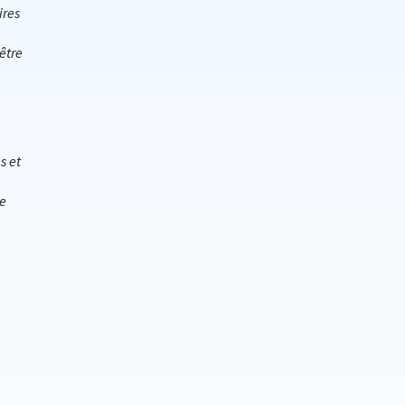
ires
être
s et
re