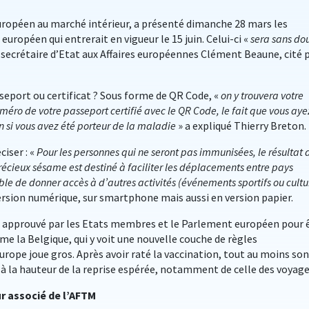
uropéen au marché intérieur, a présenté dimanche 28 mars les
européen qui entrerait en vigueur le 15 juin. Celui-ci «
sera sans do
e secrétaire d’Etat aux Affaires européennes Clément Beaune, cité 
eport ou certificat ? Sous forme de QR Code, «
on y trouvera votre
méro de votre passeport certifié avec le QR Code, le fait que vous aye
n si vous avez été porteur de la maladie
» a expliqué Thierry Breton.
iser : «
Pour les personnes qui ne seront pas immunisées, le résultat 
précieux sésame est destiné à faciliter les déplacements entre pays
ble de donner accès à d’autres activités (événements sportifs ou cultu
 version numérique, sur smartphone mais aussi en version papier.
e approuvé par les Etats membres et le Parlement européen pour 
e la Belgique, qui y voit une nouvelle couche de règles
Europe joue gros. Après avoir raté la vaccination, tout au moins son
à la hauteur de la reprise espérée, notamment de celle des voyage
ur associé de l’AFTM