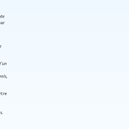
ute
par
z
d’un
rels,
être
s.