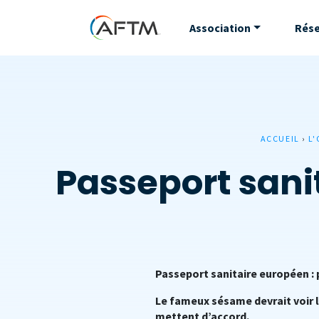
Association
Rés
ACCUEIL
›
L'
Passeport sanit
Passeport sanitaire européen : 
Le fameux sésame devrait voir le
mettent d’accord.