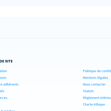
DE SITE
ation
Politique de confid
ions
Mentions légales
re adhérents
Nous contacter
tés
Statuts
urces
Règlement intérie
Charte éthique