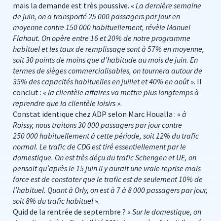
mais la demande est très poussive. «
La dernière semaine
de juin, on a transporté 25 000 passagers par jour en
moyenne contre 150 000 habituellement, révèle Manuel
Flahaut. On opère entre 16 et 20% de notre programme
habituel et les taux de remplissage sont à 57% en moyenne,
soit 30 points de moins que d’habitude au mois de juin. En
termes de sièges commercialisables, on tournera autour de
35% des capacités habituelles en juillet et 40% en août
». Il
conclut : «
la clientèle affaires va mettre plus longtemps à
reprendre que la clientèle loisirs
».
Constat identique chez ADP selon Marc Houalla : «
à
Roissy, nous traitons 30 000 passagers par jour contre
250 000 habituellement à cette période, soit 12% du trafic
normal. Le trafic de CDG est tiré essentiellement par le
domestique. On est très déçu du trafic Schengen et UE, on
pensait qu’après le 15 juin il y aurait une vraie reprise mais
force est de constater que le trafic est de seulement 10% de
l’habituel. Quant à Orly, on est à 7 à 8 000 passagers par jour,
soit 8% du trafic habituel
».
Quid de la rentrée de septembre ? «
Sur le domestique, on