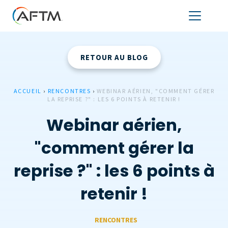
RETOUR AU BLOG
ACCUEIL
›
RENCONTRES
›
WEBINAR AÉRIEN, "COMMENT GÉRER
LA REPRISE ?" : LES 6 POINTS À RETENIR !
Webinar aérien,
"comment gérer la
reprise ?" : les 6 points à
retenir !
RENCONTRES