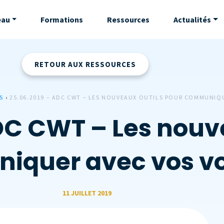
eau
Formations
Ressources
Actualités
RETOUR AUX RESSOURCES
S
›
25.06.2019 – ADC CWT – LES NOUVEAUX OUTILS POUR COMMUNIQ
DC CWT – Les nouv
iquer avec vos v
11 JUILLET 2019