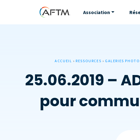
Association
Rés
ACCUEIL
›
RESSOURCES
›
GALERIES PHOTO
25.06.2019 – A
pour commun