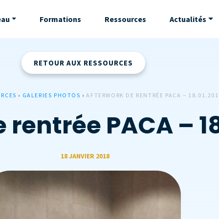
eau
Formations
Ressources
Actualités
RETOUR AUX RESSOURCES
URCES
›
GALERIES PHOTOS
›
AFTERWORK DE RENTRÉE PACA – 18.01.201
 rentrée PACA – 18
18 JANVIER 2018