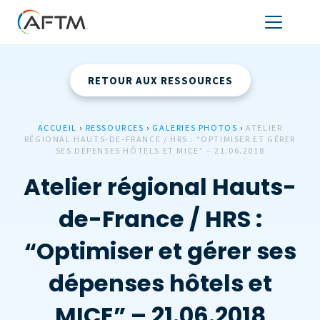
RETOUR AUX RESSOURCES
ACCUEIL
›
RESSOURCES
›
GALERIES PHOTOS
›
ATELIER
RÉGIONAL HAUTS-DE-FRANCE / HRS : “OPTIMISER ET GÉRER
SES DÉPENSES HÔTELS ET MICE” – 21.06.2018
Atelier régional Hauts-
de-France / HRS :
“Optimiser et gérer ses
dépenses hôtels et
MICE” – 21.06.2018