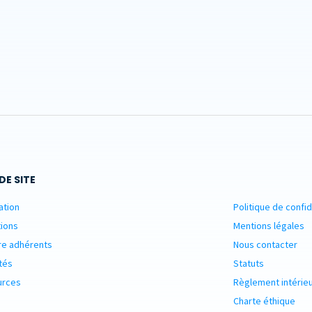
DE SITE
ation
Politique de confid
ions
Mentions légales
re adhérents
Nous contacter
tés
Statuts
urces
Règlement intérie
Charte éthique