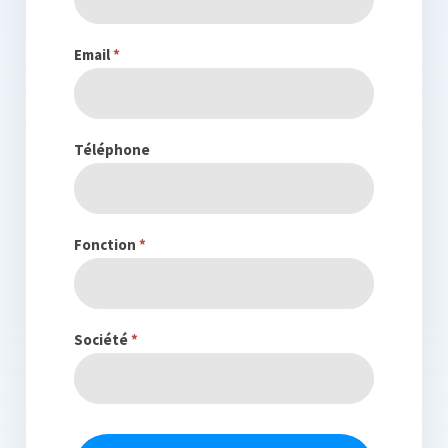
n°
2
Email
*
–
Missions
&
Téléphone
Objectifs
–
Edition
Fonction
*
2010
Société
*