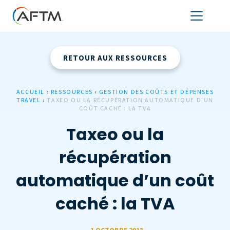
RETOUR AUX RESSOURCES
ACCUEIL
›
RESSOURCES
›
GESTION DES COÛTS ET DÉPENSES
TRAVEL
›
TAXEO OU LA RÉCUPÉRATION AUTOMATIQUE D’UN
COÛT CACHÉ : LA TVA
Taxeo ou la
récupération
automatique d’un coût
caché : la TVA