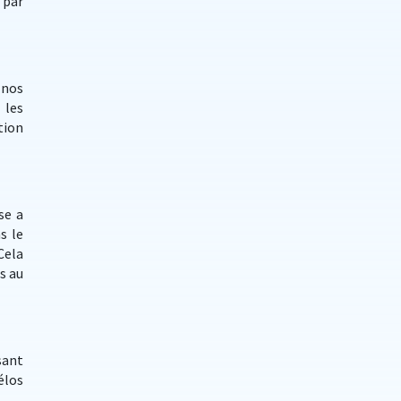
 par
 nos
 les
tion
se a
s le
Cela
s au
sant
élos