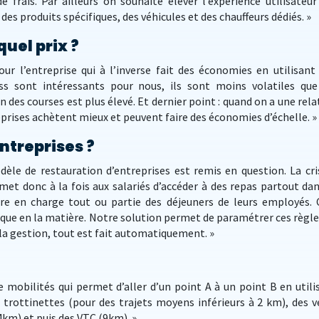
frais. Par ailleurs on souhaite élever l’expérience utilisateur
 des produits spécifiques, des véhicules et des chauffeurs dédiés. »
quel prix ?
r l’entreprise qui à l’inverse fait des économies en utilisant
ness sont intéressants pour nous, ils sont moins volatiles que
en des courses est plus élevé. Et dernier point : quand on a une rela
eprises achètent mieux et peuvent faire des économies d’échelle. »
entreprises ?
dèle de restauration d’entreprises est remis en question. La cri
met donc à la fois aux salariés d’accéder à des repas partout dan
e en charge tout ou partie des déjeuners de leurs employés. 
que en la matière. Notre solution permet de paramétrer ces règle
e la gestion, tout est fait automatiquement. »
 mobilités qui permet d’aller d’un point A à un point B en utili
: trottinettes (pour des trajets moyens inférieurs à 2 km), des v
4km) et puis des VTC (9km). »