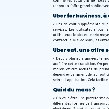
comme les solutions de notes de 
rapport à l’offre grand public avec
Uber for business, à 
« Pas de coût supplémentaire pou
services. Les utilisateurs busi
utilisateurs loisirs et le prix moy
contractuelle avec nous, les entr
Uber eat, une offre 
« Depuis plusieurs années, le mo
accéléré cette transition. On per
monde et aux sociétés de prendr
dépend évidemment de leur politi
sein de l’application. Cela facilit
Quid du maas ?
« On veut être une plateforme de
différentes formes de transport 
électriques (3 km), des scooters (