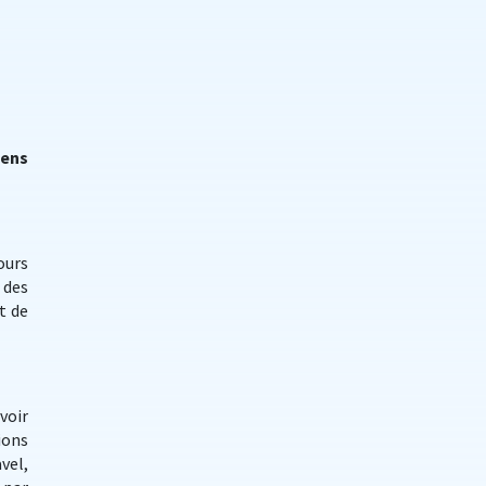
iens
ours
 des
t de
voir
ions
vel,